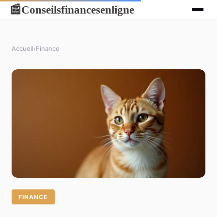
Conseilsfinancesenligne
📰
Accueil
›
Finance
FINANCE