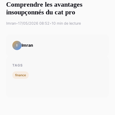
Comprendre les avantages
insoupçonnés du cat pro
Imran
•
17/05/2026 08:52
•
10 min de lecture
Imran
I
TAGS
finance